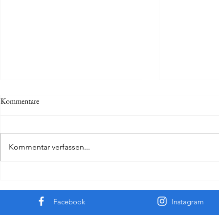
Kommentare
Film von der 
Kommentar verfassen...
Der Film "Die Ibupropheten - Die
ganze Geschichte" jetzt online!
Facebook
Instagram