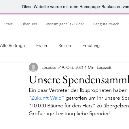
Diese Website wurde mit dem Homepage-Baukasten vo
Start
Über uns
Worum geht´s / Bilder
Der gute Zweck
Alle Beiträge
Essen
Reisen
Erholung
apseesen
19. Okt. 2021
1 Min. Lesezeit
Unsere Spendensamml
Ein paar Vertreter der Ibupropheten haben
"Zukunft Wald"
 getroffen um Ihr unsere S
"10.000 Bäume für den Harz" zu übergeben
Großartige Leistung liebe Spender!