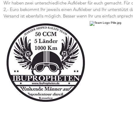
Wir haben zwei unterschiedliche Aufkleber für euch gemacht. Für 
2,- Euro bekommt Ihr jeweils einen Aufkleber und Ihr unterstützt 
Versand ist ebenfalls möglich. Besser wenn Ihr uns einfach snprech