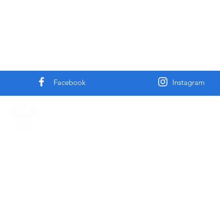
Facebook
Instagram
Copyright "Harzer Moped Rallye Team"
Andre Paul 2020